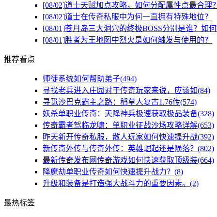
[08/02]
道士天赋加点攻略，如何分配属性点最合理
[08/02]
道士在传奇私服中为何一直拥有特殊地位？
[08/01]
苍月岛三大洞穴的终极BOSS分别是谁？如
[08/01]
胜者为王地图中烈火是如何触发与使用的？
推荐看点
师徒系统如何帮助弟子(494)
寻找老兵进入庄园对于传奇玩家来说，应该如(84)
寻觅沙巴克霸主之路：稻草人复古1.76传(574)
妖杀单职业传奇：天降神兵极速获取极品装备(328)
传奇霸者驾临龙啸：单职业征战沙场攻略详解(653)
昨天新开传奇私服，散人玩家如何快速提升战(392)
新传奇外传与传奇外传：英雄崛起还是陨落？(802)
最新传奇发布网传奇游戏如何快速获取顶级装(664)
降魔劫单职业传奇如何快速提升战力？(8)
升级和装备是打造强大战斗力的重要因素。(2)
最热标签