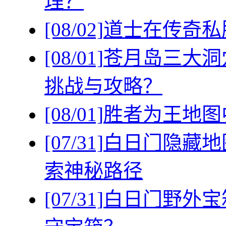
理？
[08/02]
道士在传奇私
[08/01]
苍月岛三大洞
挑战与攻略？
[08/01]
胜者为王地图
[07/31]
白日门隐藏地
索神秘路径
[07/31]
白日门野外宝