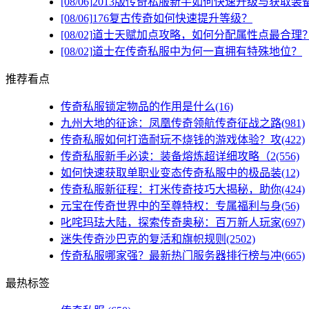
[08/06]
2013版传奇私服新手如何快速升级与获取装
[08/06]
176复古传奇如何快速提升等级？
[08/02]
道士天赋加点攻略，如何分配属性点最合理
[08/02]
道士在传奇私服中为何一直拥有特殊地位？
推荐看点
传奇私服锁定物品的作用是什么(16)
九州大地的征途：凤凰传奇领航传奇征战之路(981)
传奇私服如何打造耐玩不烧钱的游戏体验？攻(422)
传奇私服新手必读：装备熔炼超详细攻略（2(556)
如何快速获取单职业变态传奇私服中的极品装(12)
传奇私服新征程：打米传奇技巧大揭秘，助你(424)
元宝在传奇世界中的至尊特权：专属福利与身(56)
叱咤玛珐大陆，探索传奇奥秘：百万新人玩家(697)
迷失传奇沙巴克的复活和旗帜规则(2502)
传奇私服哪家强？最新热门服务器排行榜与冲(665)
最热标签