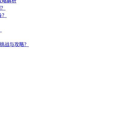
攻略解析
制？
备？
？
何挑战与攻略？