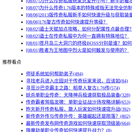
[08/07]
为什么传奇私服玩家总爱开小号？新手必看
[08/07]
为什么传奇1.76版本的特殊戒指无法完全仿
[08/06]
2013版传奇私服新手如何快速升级与获取装
[08/06]
176复古传奇如何快速提升等级？
[08/02]
道士天赋加点攻略，如何分配属性点最合理
[08/02]
道士在传奇私服中为何一直拥有特殊地位？
[08/01]
苍月岛三大洞穴的终极BOSS分别是谁？如
[08/01]
胜者为王地图中烈火是如何触发与使用的？
推荐看点
师徒系统如何帮助弟子(494)
寻找老兵进入庄园对于传奇玩家来说，应该如(84)
寻觅沙巴克霸主之路：稻草人复古1.76传(574)
妖杀单职业传奇：天降神兵极速获取极品装备(328)
传奇霸者驾临龙啸：单职业征战沙场攻略详解(653)
昨天新开传奇私服，散人玩家如何快速提升战(392)
新传奇外传与传奇外传：英雄崛起还是陨落？(802)
最新传奇发布网传奇游戏如何快速获取顶级装(664)
降魔劫单职业传奇如何快速提升战力？(8)