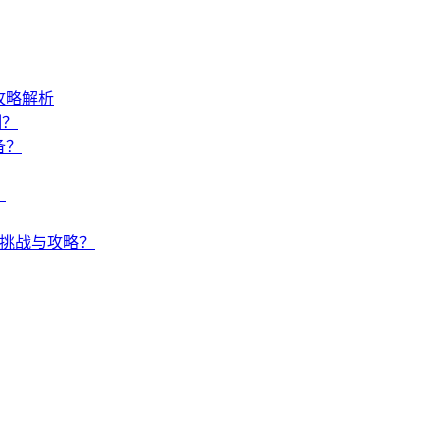
攻略解析
制？
备？
？
何挑战与攻略？