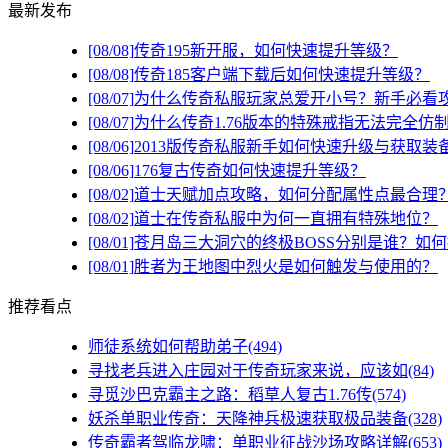
最新发布
[08/08]
传奇195新开服，如何快速提升等级？
[08/08]
传奇185客户端下载后如何快速提升等级？
[08/07]
为什么传奇私服玩家总爱开小号？新手必看
[08/07]
为什么传奇1.76版本的特殊戒指无法完全仿
[08/06]
2013版传奇私服新手如何快速升级与获取装
[08/06]
176复古传奇如何快速提升等级？
[08/02]
道士天赋加点攻略，如何分配属性点最合理
[08/02]
道士在传奇私服中为何一直拥有特殊地位？
[08/01]
苍月岛三大洞穴的终极BOSS分别是谁？如
[08/01]
胜者为王地图中烈火是如何触发与使用的？
推荐看点
师徒系统如何帮助弟子(494)
寻找老兵进入庄园对于传奇玩家来说，应该如(84)
寻觅沙巴克霸主之路：稻草人复古1.76传(574)
妖杀单职业传奇：天降神兵极速获取极品装备(328)
传奇霸者驾临龙啸：单职业征战沙场攻略详解(653)