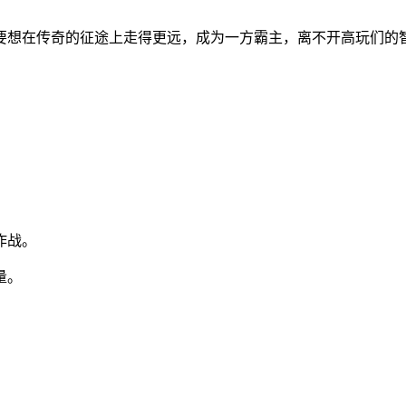
要想在传奇的征途上走得更远，成为一方霸主，离不开高玩们的
作战。
量。