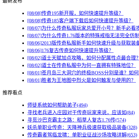
最新发布
[08/08]
传奇195新开服，如何快速提升等级？
[08/08]
传奇185客户端下载后如何快速提升等级？
[08/07]
为什么传奇私服玩家总爱开小号？新手必看
[08/07]
为什么传奇1.76版本的特殊戒指无法完全仿
[08/06]
2013版传奇私服新手如何快速升级与获取装
[08/06]
176复古传奇如何快速提升等级？
[08/02]
道士天赋加点攻略，如何分配属性点最合理
[08/02]
道士在传奇私服中为何一直拥有特殊地位？
[08/01]
苍月岛三大洞穴的终极BOSS分别是谁？如
[08/01]
胜者为王地图中烈火是如何触发与使用的？
推荐看点
师徒系统如何帮助弟子(494)
寻找老兵进入庄园对于传奇玩家来说，应该如(84)
寻觅沙巴克霸主之路：稻草人复古1.76传(574)
妖杀单职业传奇：天降神兵极速获取极品装备(328)
传奇霸者驾临龙啸：单职业征战沙场攻略详解(653)