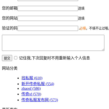
您的邮箱
选填
您的网站
选填
验证的码
必填
，不填不让过哦
记住我,下次回复时不用重新输入个人信息
网站分类
找私服
(610)
新开传奇私服
(554)
zhaosf
(586)
传奇sf
(570)
传奇私服发布网
(573)