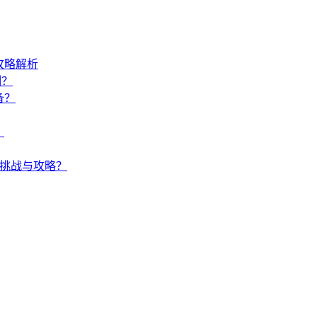
攻略解析
制？
备？
？
何挑战与攻略？