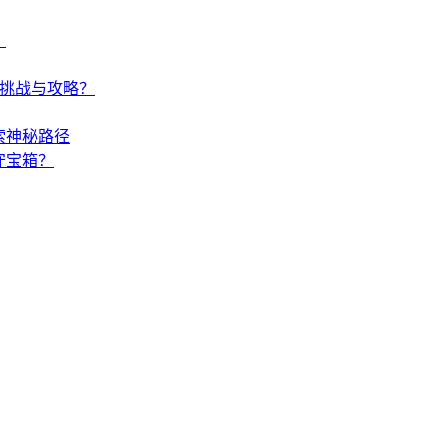
？
何挑战与攻略？
索神秘路径
守宝箱？