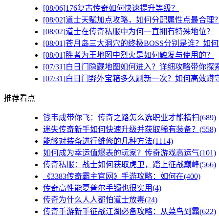
[08/06]
176复古传奇如何快速提升等级？
[08/02]
道士天赋加点攻略，如何分配属性点最合理
[08/02]
道士在传奇私服中为何一直拥有特殊地位？
[08/01]
苍月岛三大洞穴的终极BOSS分别是谁？如
[08/01]
胜者为王地图中烈火是如何触发与使用的？
[07/31]
白日门隐藏地图如何进入？详细攻略带你探
[07/31]
白日门野外宝箱多久刷新一次？如何高效蹲
推荐看点
钱韦成带你飞：传奇之路怎么选职业才能横扫(689)
迷失传奇新手如何快速升级并获取稀有装备？(558)
能够对装备进行维修的几种方法(1114)
如何成为幸运值爆表的玩家？传奇游戏高运气(101)
传奇私服：战士如何获取虎卫，踏上征战巅峰(566)
《3383传奇霸主官网》手游攻略：如何在(400)
传奇高性能夏普尔手镯也很实用(4)
传奇为什么人人都怕道士放毒(24)
传奇手游新手征战江湖必备攻略：从菜鸟到霸(622)