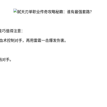
技巧值得注意：
嗜血术控制对手，再用雷霆一击爆发伤害。
挡对手。