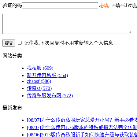
验证的码
必填
，不填不让过哦
记住我,下次回复时不用重新输入个人信息
网站分类
找私服
(609)
新开传奇私服
(554)
zhaosf
(586)
传奇sf
(570)
传奇私服发布网
(572)
最新发布
[08/07]
为什么传奇私服玩家总爱开小号？新手必看
[08/07]
为什么传奇1.76版本的特殊戒指无法完全仿
[08/06]
2013版传奇私服新手如何快速升级与获取装