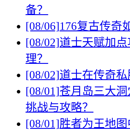
备？
[08/06]
176复古传
[08/02]
道士天赋加点
理？
[08/02]
道士在传奇私
[08/01]
苍月岛三大洞
挑战与攻略？
[08/01]
胜者为王地图