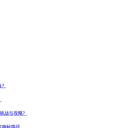
备？
？
何挑战与攻略？
索神秘路径