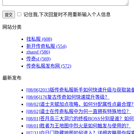
记住我,下次回复时不用重新输入个人信息
网站分类
找私服
(608)
新开传奇私服
(554)
zhaosf
(586)
传奇sf
(569)
传奇私服发布网
(572)
最新发布
[08/06]
2013版传奇私服新手如何快速升级与获取装
[08/06]
176复古传奇如何快速提升等级？
[08/02]
道士天赋加点攻略，如何分配属性点最合理
[08/02]
道士在传奇私服中为何一直拥有特殊地位？
[08/01]
苍月岛三大洞穴的终极BOSS分别是谁？如
[08/01]
胜者为王地图中烈火是如何触发与使用的？
[07/31]
白日门隐藏地图如何进入？详细攻略带你探