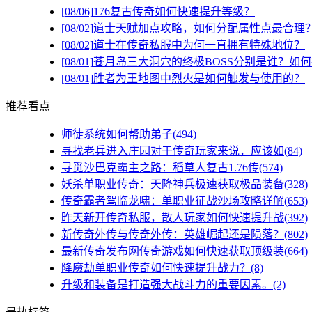
[08/06]
176复古传奇如何快速提升等级？
[08/02]
道士天赋加点攻略，如何分配属性点最合理
[08/02]
道士在传奇私服中为何一直拥有特殊地位？
[08/01]
苍月岛三大洞穴的终极BOSS分别是谁？如
[08/01]
胜者为王地图中烈火是如何触发与使用的？
推荐看点
师徒系统如何帮助弟子(494)
寻找老兵进入庄园对于传奇玩家来说，应该如(84)
寻觅沙巴克霸主之路：稻草人复古1.76传(574)
妖杀单职业传奇：天降神兵极速获取极品装备(328)
传奇霸者驾临龙啸：单职业征战沙场攻略详解(653)
昨天新开传奇私服，散人玩家如何快速提升战(392)
新传奇外传与传奇外传：英雄崛起还是陨落？(802)
最新传奇发布网传奇游戏如何快速获取顶级装(664)
降魔劫单职业传奇如何快速提升战力？(8)
升级和装备是打造强大战斗力的重要因素。(2)