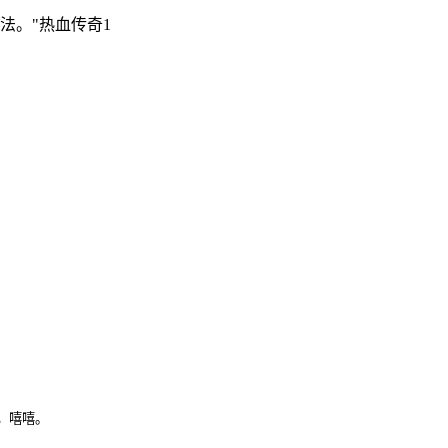
法。"热血传奇1
，嘻嘻。