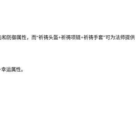
和防御属性，而“祈祷头盔+祈祷项链+祈祷手套”可为法师提供
升幸运属性。