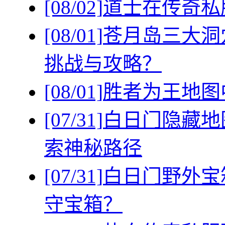
[08/02]
道士在传奇私
[08/01]
苍月岛三大洞
挑战与攻略？
[08/01]
胜者为王地图
[07/31]
白日门隐藏地
索神秘路径
[07/31]
白日门野外宝
守宝箱？