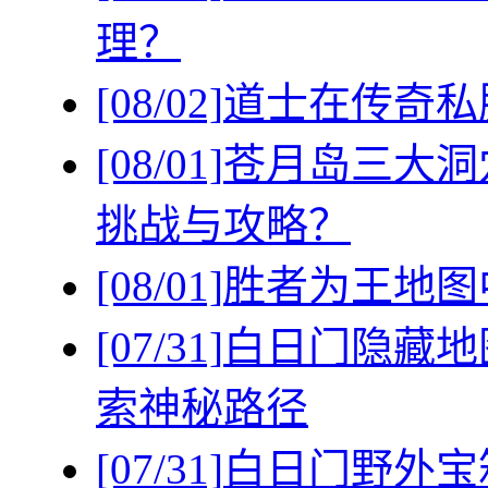
理？
[08/02]
道士在传奇私
[08/01]
苍月岛三大洞
挑战与攻略？
[08/01]
胜者为王地图
[07/31]
白日门隐藏地
索神秘路径
[07/31]
白日门野外宝