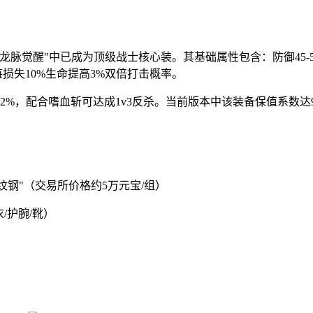
龙脉觉醒"中已成为顶级战士核心装。其基础属性包含：防御45-55
，每损失10%生命提高3%双倍打击概率。
%，配合嗜血斩可达成1v3反杀。当前版本中该装备保值系数达9
纹钢"（交易所价格约5万元宝/组）
/护腕/靴）