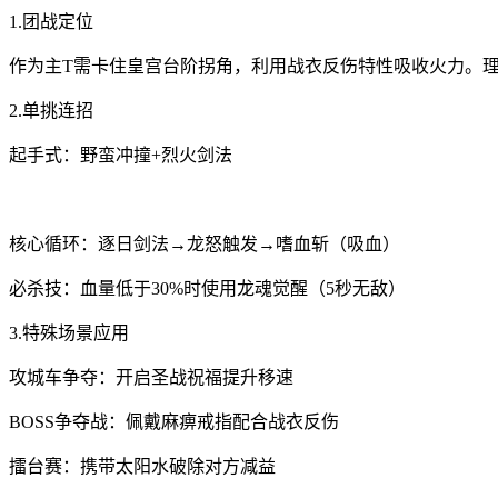
1.团战定位
作为主T需卡住皇宫台阶拐角，利用战衣反伤特性吸收火力。理
2.单挑连招
起手式：野蛮冲撞+烈火剑法
核心循环：逐日剑法→龙怒触发→嗜血斩（吸血）
必杀技：血量低于30%时使用龙魂觉醒（5秒无敌）
3.特殊场景应用
攻城车争夺：开启圣战祝福提升移速
BOSS争夺战：佩戴麻痹戒指配合战衣反伤
擂台赛：携带太阳水破除对方减益