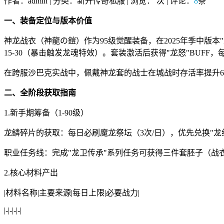
作者：admin | 分类：新开传奇私服 | 浏览：
次 | 评论：
8
条
一、装备定位与版本价值
神龙战衣（神龍の鎧）作为95级觉醒装备，在2025年季中版本"
15-30（暴击触发龙魂特效）。套装激活后获得"龙怒"BUFF
在跨服沙巴克实战中，佩戴神龙套的战士在城战时存活率提升62
二、全阶段获取指南
1.新手期筹备（1-90级）
龙鳞碎片的获取：每日必刷魔龙祭坛（3次/日），优先兑换"龙
职业任务线：完成"龙卫传承"系列任务可获得三件套胚子（战衣
2.核心材料产出
|材料名称|主要来源|每日上限|必要战力|
|-|-|-|-|