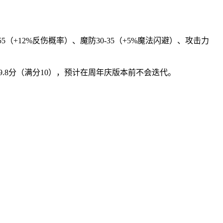
（+12%反伤概率）、魔防30-35（+5%魔法闪避）、攻击力
.8分（满分10），预计在周年庆版本前不会迭代。