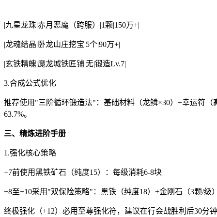
|九星龙珠|赤月恶魔（跨服）|1颗|150万+|
|龙魂结晶|卧龙山庄挖宝|5个|90万+|
|玄铁精魄|魔龙城铁匠铺|无|锻造Lv.7|
3.合成公式优化
推荐使用"三阶循环锻造法"：基础材料（龙鳞×30）+幸运符（高
63.7%。
三、精炼进阶手册
1.强化核心策略
+7前使用黑铁矿石（纯度15）：每级消耗6-8块
+8至+10采用"双保险策略"：黑铁（纯度18）+金刚石（3颗/级
终极强化（+12）必用至尊强化符，建议在行会战胜利后30分钟