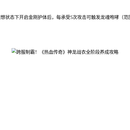
想状态下开启金刚护体后，每承受5次攻击可触发龙魂咆哮（范围