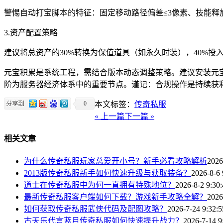
警惕自动打宝脚本的特征：固定移动路径偏差≤3像素、技能释放间
3.资产配置策略
建议将总资产的30%转换为保值道具（如永久时装），40%投入
元宝积累是系统工程，需结合版本动态调整策略。建议安装元宝效率
阶为服务器经济体系中的重要节点。谨记：合规操作是持续获
0
本文标签：
传奇私服
« 上一篇
下一篇 »
相关文章
为什么传奇私服玩家总爱开小号？新手必看攻略解析
2026
2013版传奇私服新手如何快速升级与获取装备？
2026-8-6 
道士在传奇私服中为何一直拥有特殊地位？
2026-8-2 9:30
最新传奇私服客户端如何下载？游戏新手攻略全解？
2026
如何获取传奇私服武侠代码及配图攻略？
2026-7-24 9:32:5
古天乐代言蓝月传奇私服如何快速提升战力？
2026-7-14 9