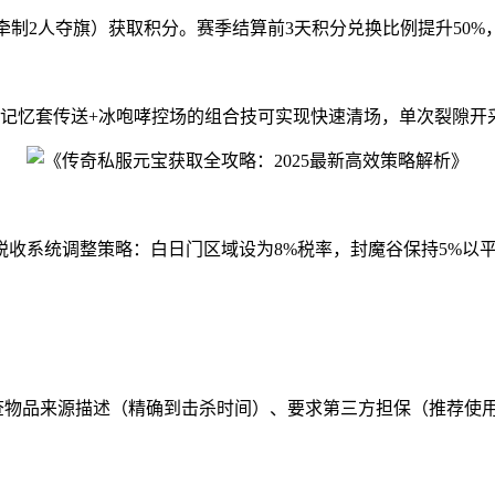
3人牵制2人夺旗）获取积分。赛季结算前3天积分兑换比例提升50
记忆套传送+冰咆哮控场的组合技可实现快速清场，单次裂隙开采量可
合税收系统调整策略：白日门区域设为8%税率，封魔谷保持5%
检查物品来源描述（精确到击杀时间）、要求第三方担保（推荐使