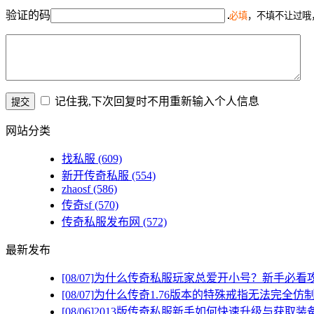
验证的码
必填
，不填不让过哦
记住我,下次回复时不用重新输入个人信息
网站分类
找私服
(609)
新开传奇私服
(554)
zhaosf
(586)
传奇sf
(570)
传奇私服发布网
(572)
最新发布
[08/07]
为什么传奇私服玩家总爱开小号？新手必看
[08/07]
为什么传奇1.76版本的特殊戒指无法完全仿
[08/06]
2013版传奇私服新手如何快速升级与获取装