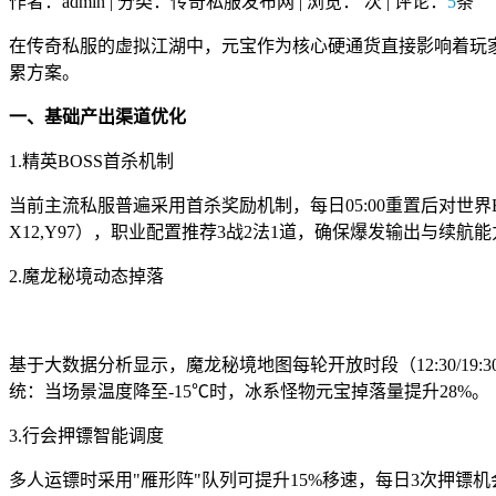
作者：admin | 分类：传奇私服发布网 | 浏览：
次 | 评论：
5
条
在传奇私服的虚拟江湖中，元宝作为核心硬通货直接影响着玩家
累方案。
一、基础产出渠道优化
1.精英BOSS首杀机制
当前主流私服普遍采用首杀奖励机制，每日05:00重置后对世界
X12,Y97），职业配置推荐3战2法1道，确保爆发输出与续航
2.魔龙秘境动态掉落
基于大数据分析显示，魔龙秘境地图每轮开放时段（12:30/19
统：当场景温度降至-15℃时，冰系怪物元宝掉落量提升28%。
3.行会押镖智能调度
多人运镖时采用"雁形阵"队列可提升15%移速，每日3次押镖机