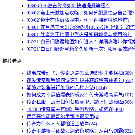
[08/06]
176复古传奇如何快速提升等级？
[08/02]
道士天赋加点攻略，如何分配属性点最合理
[08/02]
道士在传奇私服中为何一直拥有特殊地位？
[08/01]
苍月岛三大洞穴的终极BOSS分别是谁？如
[08/01]
胜者为王地图中烈火是如何触发与使用的？
[07/31]
白日门隐藏地图如何进入？详细攻略带你探
[07/31]
白日门野外宝箱多久刷新一次？如何高效蹲
推荐看点
钱韦成带你飞：传奇之路怎么选职业才能横扫(689)
迷失传奇新手如何快速升级并获取稀有装备？(558)
能够对装备进行维修的几种方法(1114)
如何成为幸运值爆表的玩家？传奇游戏高运气(101)
传奇私服：战士如何获取虎卫，踏上征战巅峰(566)
《3383传奇霸主官网》手游攻略：如何在(400)
传奇高性能夏普尔手镯也很实用(4)
传奇为什么人人都怕道士放毒(24)
传奇手游新手征战江湖必备攻略：从菜鸟到霸(622)