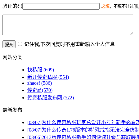
验证的码
必填
，不填不让过哦
记住我,下次回复时不用重新输入个人信息
网站分类
找私服
(609)
新开传奇私服
(554)
zhaosf
(586)
传奇sf
(570)
传奇私服发布网
(572)
最新发布
[08/07]
为什么传奇私服玩家总爱开小号？新手必看
[08/07]
为什么传奇1.76版本的特殊戒指无法完全仿
[08/06]
2013版传奇私服新手如何快速升级与获取装