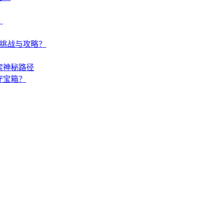
？
何挑战与攻略？
索神秘路径
守宝箱？