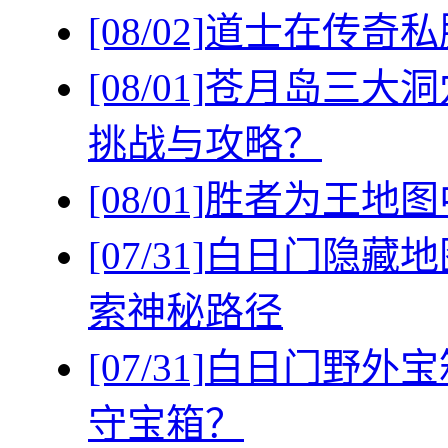
[08/02]
道士在传奇私
[08/01]
苍月岛三大洞
挑战与攻略？
[08/01]
胜者为王地图
[07/31]
白日门隐藏地
索神秘路径
[07/31]
白日门野外宝
守宝箱？