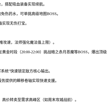
合，搭配吸血装备实现续航。
的免伤药水，可单挑高级地图BOSS。
戒指实现无伤打宝。
先堆攻速，法师强化魔法值上限）。
金时段（20:00-22:00）挑战暗之赤月恶魔等BOSS，爆出顶
挥系统”快速锁定敌方核心输出。
合服务提供的瞬移卷轴实现快速支援。
”，高价转卖至需求高峰区（如周末攻城战前）。