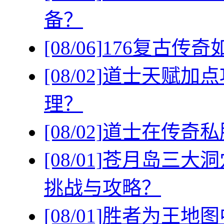
备？
[08/06]
176复古传
[08/02]
道士天赋加点
理？
[08/02]
道士在传奇私
[08/01]
苍月岛三大洞
挑战与攻略？
[08/01]
胜者为王地图