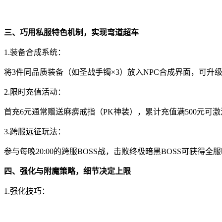
三、巧用私服特色机制，实现弯道超车
1.装备合成系统：
将3件同品质装备（如圣战手镯×3）放入NPC合成界面，可
2.限时充值活动：
首充6元通常赠送麻痹戒指（PK神装），累计充值满500元可激
3.跨服远征玩法：
参与每晚20:00的跨服BOSS战，击败终极暗黑BOSS可获得全
四、强化与附魔策略，细节决定上限
1.强化技巧：