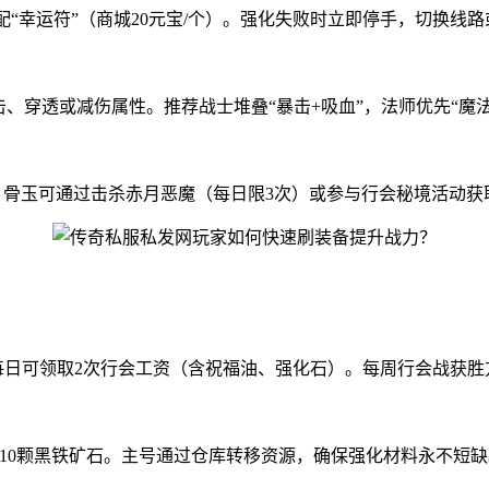
搭配“幸运符”（商城20元宝/个）。强化失败时立即停手，切换线
击、穿透或减伤属性。推荐战士堆叠“暴击+吸血”，法师优先“魔法
性。骨玉可通过击杀赤月恶魔（每日限3次）或参与行会秘境活动获
每日可领取2次行会工资（含祝福油、强化石）。每周行会战获胜方全
币+10颗黑铁矿石。主号通过仓库转移资源，确保强化材料永不短