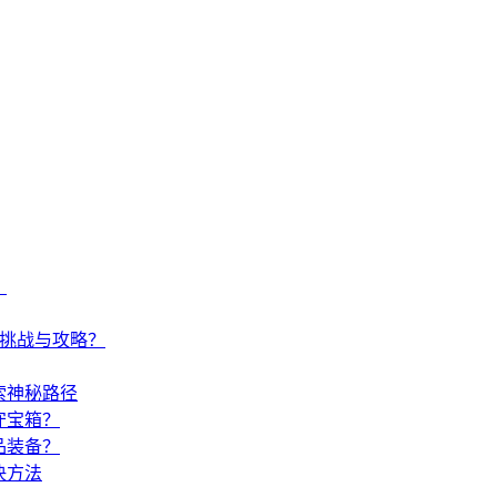
？
何挑战与攻略？
索神秘路径
守宝箱？
品装备？
决方法