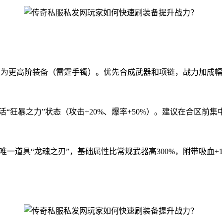
升级为更高阶装备（雷霆手镯）。优先合成武器和项链，战力加成
活“狂暴之力”状态（攻击+20%、爆率+50%）。建议在合区前
服唯一道具“龙魂之刃”，基础属性比常规武器高300%，附带吸血+