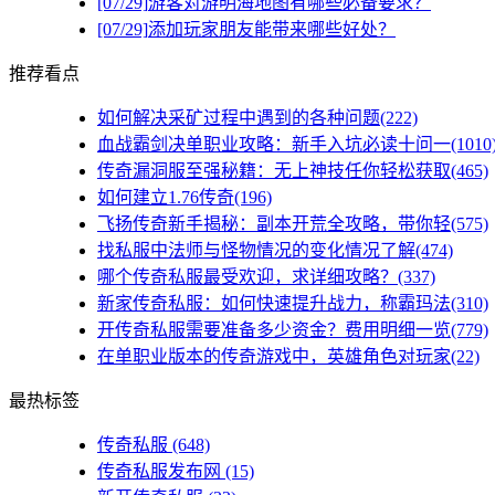
[07/29]
游客对游明海地图有哪些必备要求？
[07/29]
添加玩家朋友能带来哪些好处？
推荐看点
如何解决采矿过程中遇到的各种问题(222)
血战霸剑决单职业攻略：新手入坑必读十问一(1010
传奇漏洞服至强秘籍：无上神技任你轻松获取(465)
如何建立1.76传奇(196)
飞扬传奇新手揭秘：副本开荒全攻略，带你轻(575)
找私服中法师与怪物情况的变化情况了解(474)
哪个传奇私服最受欢迎，求详细攻略？(337)
新家传奇私服：如何快速提升战力，称霸玛法(310)
开传奇私服需要准备多少资金？费用明细一览(779)
在单职业版本的传奇游戏中，英雄角色对玩家(22)
最热标签
传奇私服
(648)
传奇私服发布网
(15)