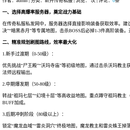
作者：admin | 分类：新开传奇私服 | 浏览：
次 | 评论：
0
条
一、选择高爆率服务器，奠定战力基础
在传奇私服私发网中，服务器选择直接影响装备获取效率。建议
决”“暗黑赤月”等专属地图，击杀BOSS后必掉1-3件高阶
二、精准规划刷图路线，效率最大化
1.新手过渡期（0-50级）：
优先挑战“尸王殿”“沃玛寺庙”等初级地图，通过击杀沃玛教主
法师远程输出。
2.中期爆发期（50-80级）：
转战“祖玛七层”“幻境十层”等高收益地图。重点蹲守祖玛教
BUFF加成。
3.后期冲刺阶段（80级以上）：
锁定“魔龙血域”“雷炎洞穴”终极地图，魔龙教主和雷炎蛛王掉