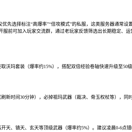
优先选择标注“高爆率”“倍攻模式”的私服，这类服务器通常设置
装备。开服前可加入玩家交流群，通过老玩家反馈筛选出长期稳定、
获取沃玛套装（爆率约15%），搭配双倍经验卷轴快速升级至50
主（刷新时间30分钟），必掉祖玛武器（裁决、骨玉权杖等），同
落开天、镇天、玄天等顶级武器（爆率约5%）。建议凌晨0-6点