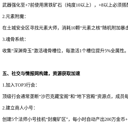
武器强化至+7前使用黑铁矿石（纯度10以上），+8以上必须
2.元素附魔：
在土城安全区寻找元素大师，消耗10颗“元素之核”随机附加暴
3.魂骨系统：
收集“深渊骨玉”激活魂骨槽位，每激活1个槽位提升5%全属
五、社交与情报网构建，资源获取加速
1.加入TOP3行会：
顶级行会通常垄断“沙巴克藏宝阁”和“地下宫殿”资源点，成员
2.建立商人小号：
创建5个法师小号挂机“封魔矿区”，每小时自动产出200万金