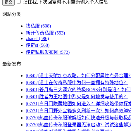
记住我,下次回复时不用重新输入个人信息
网站分类
找私服
(608)
新开传奇私服
(553)
zhaosf
(586)
传奇sf
(568)
传奇私服发布网
(572)
最新发布
[08/02]
道士天赋加点攻略，如何分配属性点最合理
[08/02]
道士在传奇私服中为何一直拥有特殊地位？
[08/01]
苍月岛三大洞穴的终极BOSS分别是谁？如
[08/01]
胜者为王地图中烈火是如何触发与使用的？
[07/31]
白日门隐藏地图如何进入？详细攻略带你探
[07/31]
白日门野外宝箱多久刷新一次？如何高效蹲
[07/30]
热血传奇私服破解版如何快速升级与获取极
[07/30]
热血传奇私服登录器无法启动？试试这些解