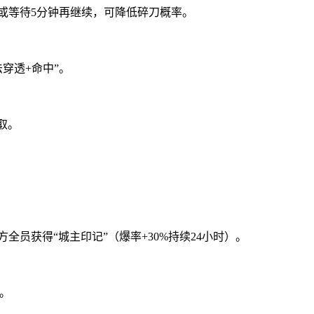
路或等待5分钟再继续，可降低碎刀概率。
穿透+命中”。
取。
员获得“城主印记”（爆率+30%持续24小时）。
缺。