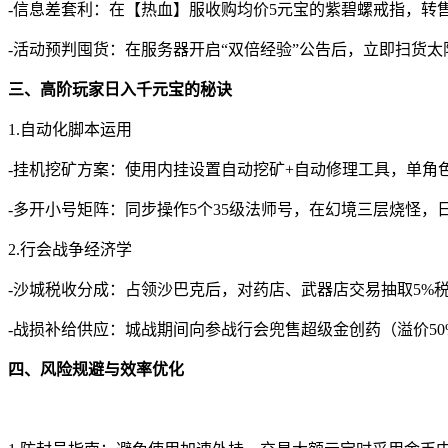
-信息差套利：在【热血】服收购均价5元宝的紫碧螺戒指，转
-活动预判囤货：在服务器开启“双倍经验”公告后，立即扫货
三、高阶玩家日入千元宝的秘诀
1.自动化脚本运用
-挂机挖矿方案：使用内挂设置自动挖矿+自动修理工具，单角色
-多开小号矩阵：同步操作5个35级法师号，在幻境三层烧怪，日
2.行会战争经济学
-沙城税收分成：占领沙巴克后，对药店、武器店交易抽取5%税金
-战损补给供应：城战期间向参战行会兜售超级金创药（溢价50%
四、风险规避与效率优化