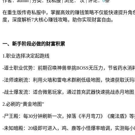
作者：admin | 分类：找私服 | 浏览：
次 | 评论：
0
条
在重生版传奇私服中，掌握高效的赚钱策略不仅能快速提升角
度，深度解析7大核心赚钱攻略，助你实现财富自由。
一、新手阶段必做的财富积累
1.职业选择决定起跑线
-道士职业优势：前期召唤神兽单挑BOSS无压力，节省药水消
-法师速刷流：利用火墙和雷电术群刷低级地图，快速获取沃
-战士爆发流：适合微氪玩家，通过首充武器快速挑战赤月地
2.必刷的“黄金地图”
-尸王殿：每30分钟刷新一次，掉落《半月弯刀》《魔法盾》等
-未知暗殿：20级即可进入，鸡、鹿等小怪爆率暗调，实测每小