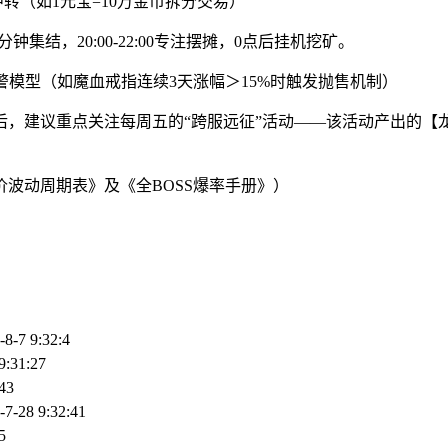
转（如1元宝=10万金币拆分交易）
集结，20:00-22:00专注摆摊，0点后挂机挖矿。
预警模型（如魔血戒指连续3天涨幅＞15%时触发抛售机制）
，建议重点关注每周五的“跨服远征”活动——该活动产出的【龙
价波动周期表》及《全BOSS爆率手册》）
-8-7 9:32:4
9:31:27
:43
-7-28 9:32:41
5