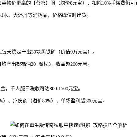
售至物价更高的【苍穹】服（均价8元宝），扣除10%手续费仍可
太阳水、大还丹等消耗品，价格峰值时出货。
每天稳定产出30块黑铁矿（价值9万元宝）。
均产出祝福油20+魔杖3，收益超200元宝。
，千人服日税收可达800-1500元宝。
）、疗伤药（溢价80%），单场盈利超300元宝。