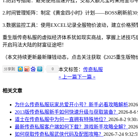
1.防封号指南：避免使用加速外挂，交易大额元宝时采用金币中
2.时间管理矩阵：制定《黄金四小时》计划——BOSS刷新前30分钟
3.数据监控工具：使用EXCEL记录全服物价波动，建立价格
重生版传奇私服的虚拟经济体系犹如现实商战，掌握上述技巧后
开启玛法大陆的财富征途吧！
（本文持续更新最新赚钱动态，点击关注获取《2025重生版物
0
本文标签：
传奇私服
« 上一篇
下一篇 »
相关文章
为什么传奇私服玩家总爱开小号？新手必看攻略解析
2026
2013版传奇私服新手如何快速升级与获取装备？
2026-8-6 
道士在传奇私服中为何一直拥有特殊地位？
2026-8-2 9:30
最新传奇私服客户端如何下载？游戏新手攻略全解？
2026
如何获取传奇私服武侠代码及配图攻略？
2026-7-24 9:32:5