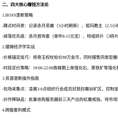
二、四大核心赚钱方法论
1.BOSS垄断策略
-蹲点时间表：记录赤月恶魔（3小时刷新）、祖玛教主（2.5
-掉落优先级：赤月首饰套（单件8-15元宝）、特戒碎片（3碎片
2.摆摊经济学实战
-价格锚定技巧：将骨玉权杖标价88万金币，同时摆售同类型魔
-时段定价策略：19:00-22:00高峰期上架强化石、黑铁矿等
3.资源垄断操作指南
-包场采集点：凌晨3-6点组织行会成员封锁封魔谷矿区，控制
-炒作稀缺品：批量收购服务器前三天产出的虹魔戒指，待市场
4.跨服套利模式