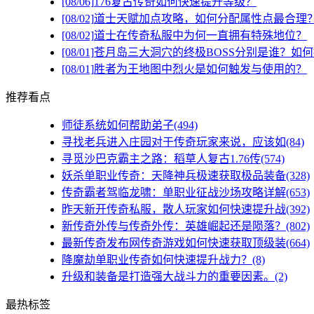
[08/06]
176复古传奇如何快速提升等级？
[08/02]
道士天赋加点攻略，如何分配属性点最合理
[08/02]
道士在传奇私服中为何一直拥有特殊地位？
[08/01]
苍月岛三大洞穴的终极BOSS分别是谁？如
[08/01]
胜者为王地图中烈火是如何触发与使用的？
推荐看点
师徒系统如何帮助弟子(494)
寻找老兵进入庄园对于传奇玩家来说，应该如(84)
寻觅沙巴克霸主之路：稻草人复古1.76传(574)
妖杀单职业传奇：天降神兵极速获取极品装备(328)
传奇霸者驾临龙啸：单职业征战沙场攻略详解(653)
昨天新开传奇私服，散人玩家如何快速提升战(392)
新传奇外传与传奇外传：英雄崛起还是陨落？(802)
最新传奇发布网传奇游戏如何快速获取顶级装(664)
降魔劫单职业传奇如何快速提升战力？(8)
升级和装备是打造强大战斗力的重要因素。(2)
最热标签