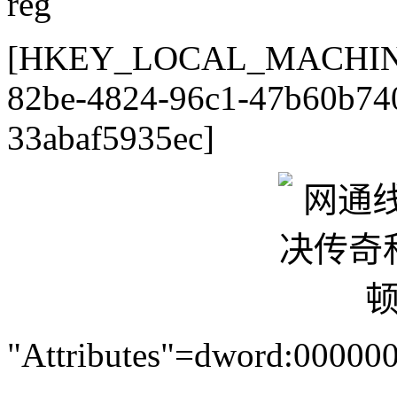
reg
[HKEY_LOCAL_MACHINE\SY
82be-4824-96c1-47b60b74
33abaf5935ec]
"Attributes"=dword:00000