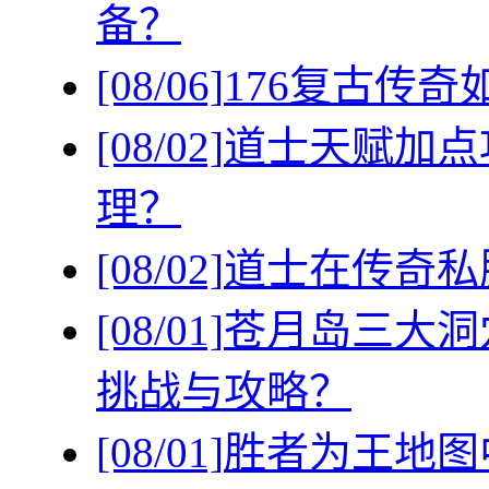
备？
[08/06]
176复古传
[08/02]
道士天赋加点
理？
[08/02]
道士在传奇私
[08/01]
苍月岛三大洞
挑战与攻略？
[08/01]
胜者为王地图