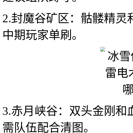
2.封魔谷矿区：骷髅精灵
中期玩家单刷。
3.赤月峡谷：双头金刚
需队伍配合清图。