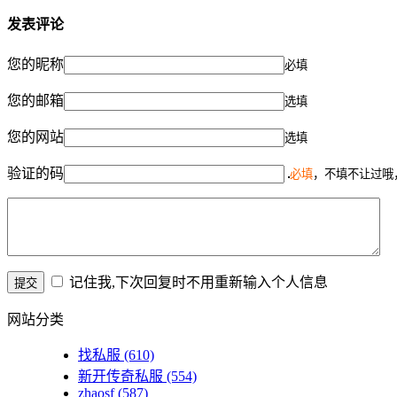
发表评论
您的昵称
必填
您的邮箱
选填
您的网站
选填
验证的码
必填
，不填不让过哦
记住我,下次回复时不用重新输入个人信息
网站分类
找私服
(610)
新开传奇私服
(554)
zhaosf
(587)