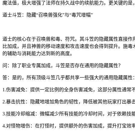
魔法值，极大增强了法师在持久战中的续航能力。更关键的是
道士斗笠：隐藏“召唤兽强化”与“毒咒增幅”
道士的核心在于召唤兽和毒、符咒。其斗笠的隐藏属性直接作
比加成，并且神兽的移动速度和攻击速度也会得到提升。施毒
的辅助与消耗能力达到新的高度。
问：除了职业专属加成，斗笠是否存在通用的隐藏属性？
答：是的，所有顶级斗笠几乎都共享一些强大的通用隐藏属性
1.伤害减免：提供一定比例的全身伤害减免，这部分属性通常
2.暴击抗性：隐藏地增加角色的韧性，降低被其他玩家打出暴
3.技能冷却缩减：微幅减少所有技能的冷却时间，对于依赖技
4.对怪物增伤：在打怪时，提供额外的伤害加成，提升打宝效