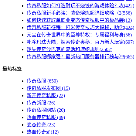
传奇私服如何打造耐玩不烧钱的游戏体验？攻(422)
传奇私服新手必读：装备熔炼超详细攻略（2(556)
如何快速获取单职业变态传奇私服中的极品装(12)
传奇私服新征程：打米传奇技巧大揭秘，助你(424)
元宝在传奇世界中的至尊特权：专属福利与身(56)
叱咤玛珐大陆，探索传奇奥秘：百万新人玩家(697)
迷失传奇沙巴克的复活和旗帜规则(2502)
传奇私服哪家强？最新热门服务器排行榜与冲(665)
最热标签
传奇私服
(650)
传奇私服发布网
(15)
新开传奇私服
(22)
传奇新服
(26)
传奇私服网站
(20)
热血传奇私服
(49)
变态传奇
(23)
热血传奇sf
(12)