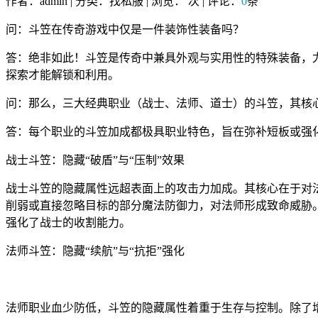
作者：admin | 分类：找私服 | 浏览：
次 | 评论：
0
条
问：斗笠在传奇游戏中仅是一件装饰性装备吗？
答：绝非如此！斗笠是传奇中兼具外观与实用性的特殊装备，
探索才能解锁和利用。
问：那么，三大经典职业（战士、法师、道士）的斗笠，其核
答：每个职业的斗笠加成都极具职业特色，旨在弥补短板或强
战士斗笠：隐藏“破盾”与“压制”效果
战士斗笠的隐藏属性远超表面上的攻击力加成。其核心在于对法
削弱或直接忽略目标的部分魔法防御力，对法师形成致命威胁。
强化了战士的收割能力。
法师斗笠：隐藏“续航”与“抗拒”强化
法师职业血少防低，斗笠的隐藏属性着重于生存与控制。除了