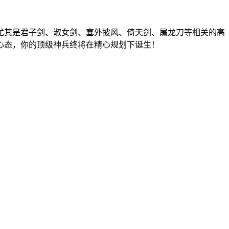
尤其是君子剑、淑女剑、塞外披风、倚天剑、屠龙刀等相关的高
心态，你的顶级神兵终将在精心规划下诞生！