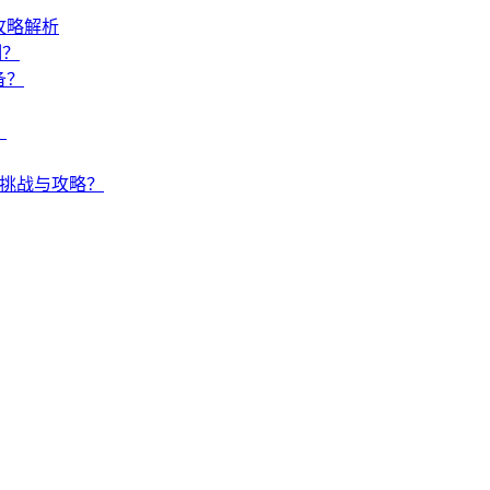
攻略解析
制？
备？
？
何挑战与攻略？