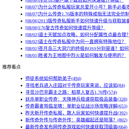
[08/08]
传奇185客户端下载后如何快速提升等级？
[08/07]
为什么传奇私服玩家总爱开小号？新手必看
[08/07]
为什么传奇1.76版本的特殊戒指无法完全仿
[08/06]
2013版传奇私服新手如何快速升级与获取装
[08/06]
176复古传奇如何快速提升等级？
[08/02]
道士天赋加点攻略，如何分配属性点最合理
[08/02]
道士在传奇私服中为何一直拥有特殊地位？
[08/01]
苍月岛三大洞穴的终极BOSS分别是谁？如
[08/01]
胜者为王地图中烈火是如何触发与使用的？
推荐看点
师徒系统如何帮助弟子(494)
寻找老兵进入庄园对于传奇玩家来说，应该如(84)
寻觅沙巴克霸主之路：稻草人复古1.76传(574)
妖杀单职业传奇：天降神兵极速获取极品装备(328)
传奇霸者驾临龙啸：单职业征战沙场攻略详解(653)
昨天新开传奇私服，散人玩家如何快速提升战(392)
新传奇外传与传奇外传：英雄崛起还是陨落？(802)
最新传奇发布网传奇游戏如何快速获取顶级装(664)