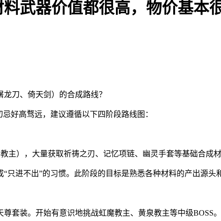
材料武器价值都很高，物价基本
屠龙刀、倚天剑）的合成路线？
切忌好高骛远，建议遵循以下四阶段路线图：
玛教主），大量获取祈祷之刃、记忆项链、幽灵手套等基础合成
“只进不出”的习惯。此阶段的目标是熟悉各种材料的产出源头和
尊套装。开始有意识地挑战虹魔教主、黄泉教主等中级BOSS