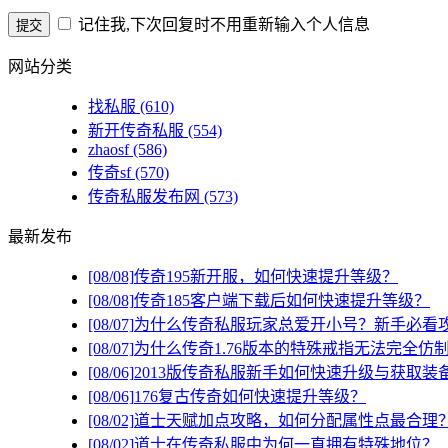
记住我,下次回复时不用重新输入个人信息
网站分类
找私服
(610)
新开传奇私服
(554)
zhaosf
(586)
传奇sf
(570)
传奇私服发布网
(573)
最新发布
[08/08]
传奇195新开服，如何快速提升等级？
[08/08]
传奇185客户端下载后如何快速提升等级？
[08/07]
为什么传奇私服玩家总爱开小号？新手必看
[08/07]
为什么传奇1.76版本的特殊戒指无法完全仿
[08/06]
2013版传奇私服新手如何快速升级与获取装
[08/06]
176复古传奇如何快速提升等级？
[08/02]
道士天赋加点攻略，如何分配属性点最合理
[08/02]
道士在传奇私服中为何一直拥有特殊地位？