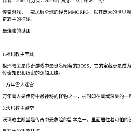
作者：admin | 分类：zhaosf | 浏览：
次 | 评论：
9
条
传奇游戏，一款风靡全球的经典MMORPG，以其庞大的世界
奇霸主的征途。
最烧脑的谜团
1.祖玛教主宝藏
祖玛教主是传奇游戏中最臭名昭著的BOSS，它的宝藏更是
传奇知识和缜密的逻辑思维。
2.万年雪人迷宫
万年雪人是传奇中最神秘的怪物之一，被封印在雪域深处的一
3.沃玛教主殿堂
沃玛教主殿堂是传奇中最危险的副本之一，里面居住着可怕的