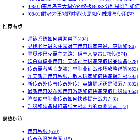
[08/01]
苍月岛三大洞穴的终极BOSS分别是谁？如
[08/01]
胜者为王地图中烈火是如何触发与使用的？
推荐看点
师徒系统如何帮助弟子(494)
寻找老兵进入庄园对于传奇玩家来说，应该如(84)
寻觅沙巴克霸主之路：稻草人复古1.76传(574)
妖杀单职业传奇：天降神兵极速获取极品装备(328)
传奇霸者驾临龙啸：单职业征战沙场攻略详解(653)
昨天新开传奇私服，散人玩家如何快速提升战(392)
新传奇外传与传奇外传：英雄崛起还是陨落？(802)
最新传奇发布网传奇游戏如何快速获取顶级装(664)
降魔劫单职业传奇如何快速提升战力？(8)
升级和装备是打造强大战斗力的重要因素。(2)
最热标签
传奇私服
(650)
传奇私服发布网
(15)