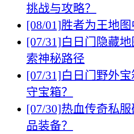
挑战与攻略？
[08/01]
胜者为王地图
[07/31]
白日门隐藏地
索神秘路径
[07/31]
白日门野外宝
守宝箱？
[07/30]
热血传奇私服
品装备？