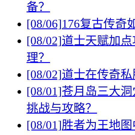
备？
[08/06]
176复古传
[08/02]
道士天赋加点
理？
[08/02]
道士在传奇私
[08/01]
苍月岛三大洞
挑战与攻略？
[08/01]
胜者为王地图