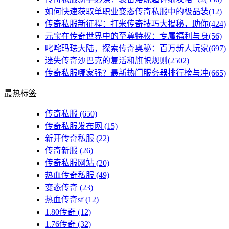
如何快速获取单职业变态传奇私服中的极品装(12)
传奇私服新征程：打米传奇技巧大揭秘，助你(424)
元宝在传奇世界中的至尊特权：专属福利与身(56)
叱咤玛珐大陆，探索传奇奥秘：百万新人玩家(697)
迷失传奇沙巴克的复活和旗帜规则(2502)
传奇私服哪家强？最新热门服务器排行榜与冲(665)
最热标签
传奇私服
(650)
传奇私服发布网
(15)
新开传奇私服
(22)
传奇新服
(26)
传奇私服网站
(20)
热血传奇私服
(49)
变态传奇
(23)
热血传奇sf
(12)
1.80传奇
(12)
1.76传奇
(32)