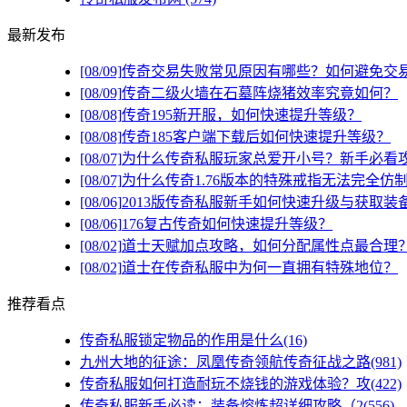
最新发布
[08/09]
传奇交易失败常见原因有哪些？如何避免交
[08/09]
传奇二级火墙在石墓阵烧猪效率究竟如何？
[08/08]
传奇195新开服，如何快速提升等级？
[08/08]
传奇185客户端下载后如何快速提升等级？
[08/07]
为什么传奇私服玩家总爱开小号？新手必看
[08/07]
为什么传奇1.76版本的特殊戒指无法完全仿
[08/06]
2013版传奇私服新手如何快速升级与获取装
[08/06]
176复古传奇如何快速提升等级？
[08/02]
道士天赋加点攻略，如何分配属性点最合理
[08/02]
道士在传奇私服中为何一直拥有特殊地位？
推荐看点
传奇私服锁定物品的作用是什么(16)
九州大地的征途：凤凰传奇领航传奇征战之路(981)
传奇私服如何打造耐玩不烧钱的游戏体验？攻(422)
传奇私服新手必读：装备熔炼超详细攻略（2(556)