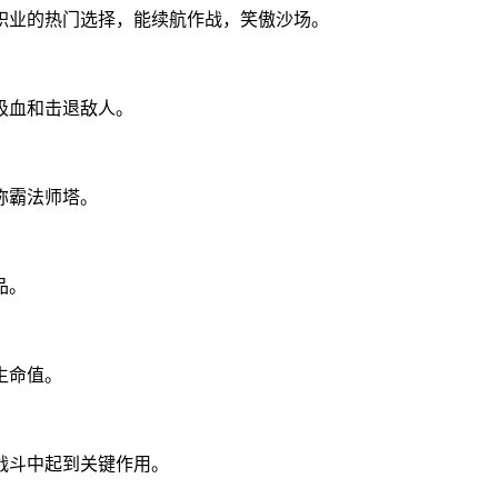
职业的热门选择，能续航作战，笑傲沙场。
吸血和击退敌人。
称霸法师塔。
品。
生命值。
战斗中起到关键作用。