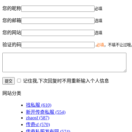
您的昵称
必填
您的邮箱
选填
您的网站
选填
验证的码
必填
，不填不让过哦
记住我,下次回复时不用重新输入个人信息
网站分类
找私服
(610)
新开传奇私服
(554)
zhaosf
(587)
传奇sf
(570)
传奇私服发布网
(574)