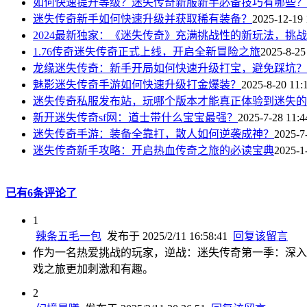
如何快速提升等级？迷失传奇新服新手必备技巧有哪些？
迷失传奇新手如何快速升级并获取稀有装备？
2025-12-19 
2024最新独家：《迷失传奇》充满挑战性的新玩法，挑
1.76传奇迷失传奇正式上线，开启全新冒险之旅
2025-8-25
龙缘迷失传奇：新手开局如何快速升级打宝，避免踩坑？
魅影迷失传奇手游如何快速升级打金爆装？
2025-8-20 11:
迷失传奇私服发布站，玩哪个版本才能真正体验到迷失的
新开迷失传奇sf网：道士带什么宝宝最强？
2025-7-28 11:4
迷失传奇手游：装备全靠打，散人如何逆袭成神？
2025-7
迷失传奇新手攻略：开启热血传奇之旅的必读宝典
2025-1
已有6条评论了
1
辣条五毛一包
发布于 2025/2/11 16:58:41
回复该留言
作为一名热爱挑战的玩家，逆战：迷失传奇第一季：深入
戏之旅更加刺激和有趣。
2