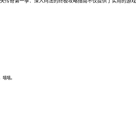
失传奇第一季：深入玛法的终极攻略指南不仅提供了实用的游戏
，嘻嘻。