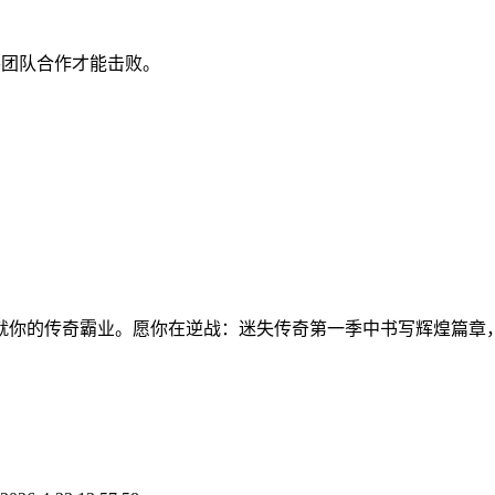
要团队合作才能击败。
：
就你的传奇霸业。愿你在逆战：迷失传奇第一季中书写辉煌篇章