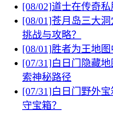
[08/02]
道士在传奇私
[08/01]
苍月岛三大洞
挑战与攻略？
[08/01]
胜者为王地图
[07/31]
白日门隐藏地
索神秘路径
[07/31]
白日门野外宝
守宝箱？