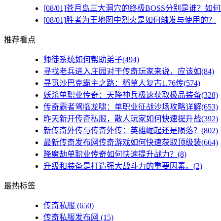
[08/01]
苍月岛三大洞穴的终极BOSS分别是谁？如
[08/01]
胜者为王地图中烈火是如何触发与使用的？
推荐看点
师徒系统如何帮助弟子(494)
寻找老兵进入庄园对于传奇玩家来说，应该如(84)
寻觅沙巴克霸主之路：稻草人复古1.76传(574)
妖杀单职业传奇：天降神兵极速获取极品装备(328)
传奇霸者驾临龙啸：单职业征战沙场攻略详解(653)
昨天新开传奇私服，散人玩家如何快速提升战(392)
新传奇外传与传奇外传：英雄崛起还是陨落？(802)
最新传奇发布网传奇游戏如何快速获取顶级装(664)
降魔劫单职业传奇如何快速提升战力？(8)
升级和装备是打造强大战斗力的重要因素。(2)
最热标签
传奇私服
(650)
传奇私服发布网
(15)