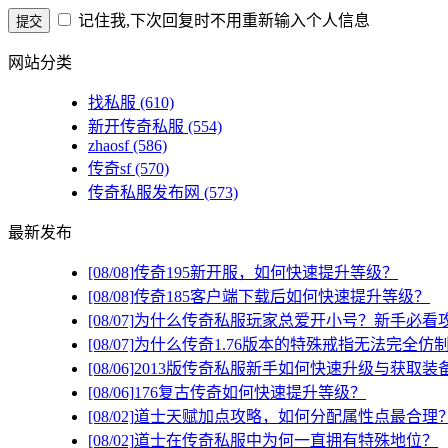
记住我,下次回复时不用重新输入个人信息
网站分类
找私服
(610)
新开传奇私服
(554)
zhaosf
(586)
传奇sf
(570)
传奇私服发布网
(573)
最新发布
[08/08]
传奇195新开服，如何快速提升等级？
[08/08]
传奇185客户端下载后如何快速提升等级？
[08/07]
为什么传奇私服玩家总爱开小号？新手必看
[08/07]
为什么传奇1.76版本的特殊戒指无法完全仿
[08/06]
2013版传奇私服新手如何快速升级与获取装
[08/06]
176复古传奇如何快速提升等级？
[08/02]
道士天赋加点攻略，如何分配属性点最合理
[08/02]
道士在传奇私服中为何一直拥有特殊地位？