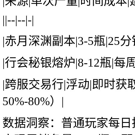
|来源|单次产量|时间成本|
||--|--|-|
|赤月深渊副本|3-5瓶|25
|行会秘银熔炉|8-12瓶|
|跨服交易行|浮动|即时获
50%-80%）|
数据洞察：普通玩家每日