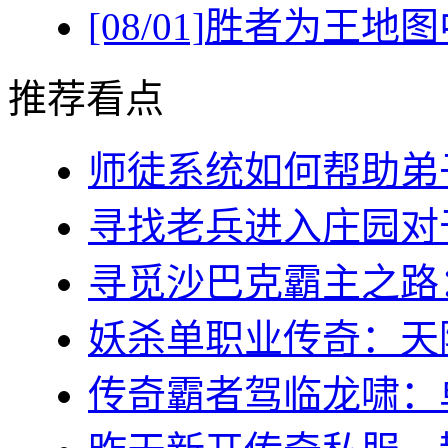
[08/01]
胜者为王地图
推荐看点
师徒系统如何帮助弟子(
寻找老兵进入庄园对于
寻觅沙巴克霸主之路：稻
妖杀单职业传奇：天降
传奇霸者驾临龙啸：单