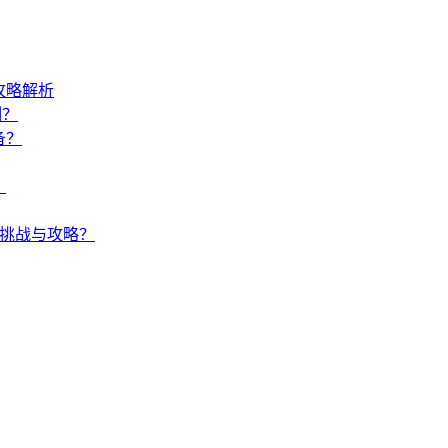
攻略解析
制？
备？
？
何挑战与攻略？