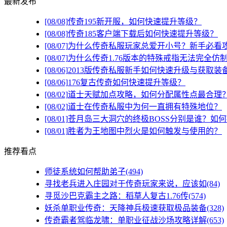
最新发布
[08/08]
传奇195新开服，如何快速提升等级？
[08/08]
传奇185客户端下载后如何快速提升等级？
[08/07]
为什么传奇私服玩家总爱开小号？新手必看
[08/07]
为什么传奇1.76版本的特殊戒指无法完全仿
[08/06]
2013版传奇私服新手如何快速升级与获取装
[08/06]
176复古传奇如何快速提升等级？
[08/02]
道士天赋加点攻略，如何分配属性点最合理
[08/02]
道士在传奇私服中为何一直拥有特殊地位？
[08/01]
苍月岛三大洞穴的终极BOSS分别是谁？如
[08/01]
胜者为王地图中烈火是如何触发与使用的？
推荐看点
师徒系统如何帮助弟子(494)
寻找老兵进入庄园对于传奇玩家来说，应该如(84)
寻觅沙巴克霸主之路：稻草人复古1.76传(574)
妖杀单职业传奇：天降神兵极速获取极品装备(328)
传奇霸者驾临龙啸：单职业征战沙场攻略详解(653)