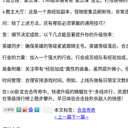
3.组合技：聚灵珠：1.80版本通常有“聚灵珠”设定。打怪
4.教主大厅：这是一个高经验副本，怪物密集且刷新快，非常
问：除了上述方法，还有哪些必须掌握的通用技巧？
答：细节决定成败，以下几点能显著提升你的升级效率：
英雄同步：确保英雄的等级紧紧跟随主号。英雄等级落后，合
行会的力量：加入一个强大的行会。行会成员组队有经验加成，
装备附魔：关注带有“经验加成”属性的装备。虽然提升微小，
时间管理：合理安排游戏时间。例如，上线先做每日限定次数的
在1.80卧龙合击传奇中，快速升级的精髓在于“多线并行，资
在等级排行榜上稳步攀升，早日体验合击技秒杀敌人的快感！
本文标签：
合击传奇
« 上一篇
下一篇 »