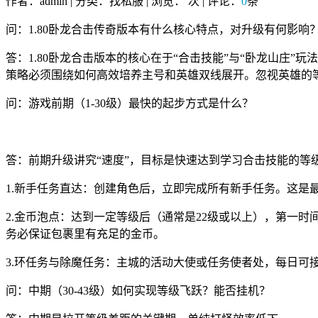
作者：admin | 分类：找私服 | 浏览：
次 | 评论：
0
条
问：1.80卧龙合击传奇版本有什么核心特点，对升级有何影响
答：1.80卧龙合击版本的核心在于“合击技能”与“卧龙山庄
策略必须围绕如何高效培养主号和英雄双线展开。忽视英雄的
问：游戏前期（1-30级）最快的起步方式是什么？
答：前期升级讲究“速度”，目标是快速达到学习合击技能的等
1.新手任务直达：创建角色后，立即完成所有新手任务。这是
2.金币泡点：达到一定等级后（通常是22级或以上），第一时
务必保证包裹里有充足的金币。
3.环任务与除魔任务：主城的活动大使或任务使者处，每日可
问：中期（30-43级）如何实现等级飞跃？能否挂机？