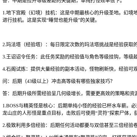
答：中期是拉开等级差距的关键期，单纯打怪效率低下。
1.地下宫殿（幻境）挂机：这是中期最核心的升级圣地。幻
进行挂机。这是实现“睡觉也能升级”的关键。
2.玛法塔（经验塔）：每日限定次数的玛法塔挑战是经验获取
3.王诏诏令任务：此任务奖励的经验值与角色等级挂钩，等级
4.石阁试炼：提供大量经验的副本活动，怪物刷新快，经验可
问：后期（43级以上）冲击高等级有哪些独家技巧？
答：后期升级所需经验呈几何级增长，需要更高效的策略和资
1.BOSS与精英怪是核心：后期单纯小怪的经验已杯水车薪
龙山庄的人形怪是重点目标，击败后可使用“灵符”探索尸体，
2.极致利用多倍经验：后期任何活动都要与双倍甚至三倍经验