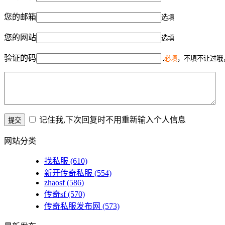
您的邮箱
选填
您的网站
选填
验证的码
必填
，不填不让过哦
记住我,下次回复时不用重新输入个人信息
网站分类
找私服
(610)
新开传奇私服
(554)
zhaosf
(586)
传奇sf
(570)
传奇私服发布网
(573)