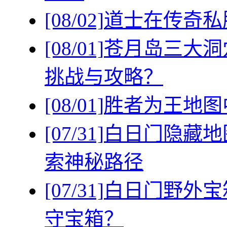
[08/02]
道士在传奇私
[08/01]
苍月岛三大洞
挑战与攻略？
[08/01]
胜者为王地图
[07/31]
白日门隐藏地
索神秘路径
[07/31]
白日门野外宝
守宝箱？