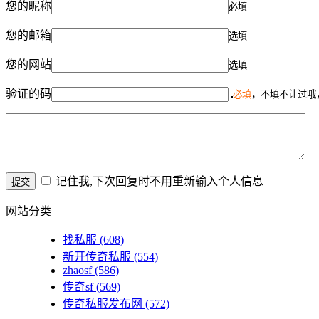
您的昵称
必填
您的邮箱
选填
您的网站
选填
验证的码
必填
，不填不让过哦
记住我,下次回复时不用重新输入个人信息
网站分类
找私服
(608)
新开传奇私服
(554)
zhaosf
(586)
传奇sf
(569)
传奇私服发布网
(572)