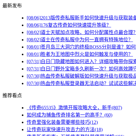
最新发布
[08/06]
2013版传奇私服新手如何快速升级与获取装
[08/06]
176复古传奇如何快速提升等级？
[08/02]
道士天赋加点攻略，如何分配属性点最合理
[08/02]
道士在传奇私服中为何一直拥有特殊地位？
[08/01]
苍月岛三大洞穴的终极BOSS分别是谁？如
[08/01]
胜者为王地图中烈火是如何触发与使用的？
[07/31]
白日门隐藏地图如何进入？详细攻略带你探
[07/31]
白日门野外宝箱多久刷新一次？如何高效蹲
[07/30]
热血传奇私服破解版如何快速升级与获取极
[07/30]
热血传奇私服登录器无法启动？试试这些解
推荐看点
《传奇65535》激情开服攻略大全，新手(807)
如何成为捕鱼传奇排名第一的高手？(60)
传奇里强化装备需要哪些技巧(12)
让传奇玩家快速升攻击力的方法(18)