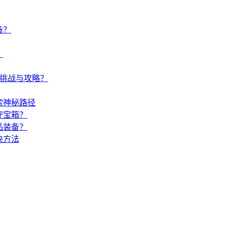
备？
？
何挑战与攻略？
索神秘路径
守宝箱？
品装备？
决方法