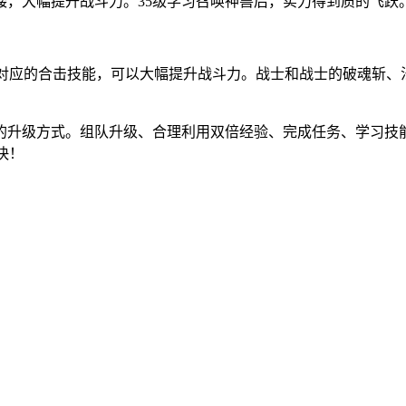
髅，大幅提升战斗力。35级学习召唤神兽后，实力得到质的飞跃
习对应的合击技能，可以大幅提升战斗力。战士和战士的破魂斩、
的升级方式。组队升级、合理利用双倍经验、完成任务、学习技
快！