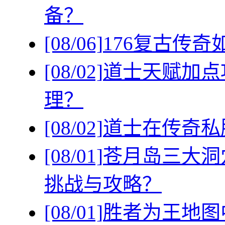
备？
[08/06]
176复古传
[08/02]
道士天赋加点
理？
[08/02]
道士在传奇私
[08/01]
苍月岛三大洞
挑战与攻略？
[08/01]
胜者为王地图